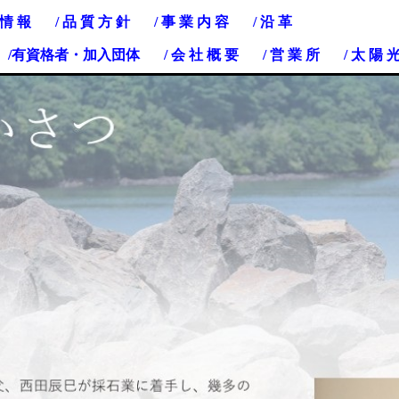
 情 報
/ 品 質 方 針
/ 事 業 内 容
/ 沿 革
/有資格者・加入団体
/ 会 社 概 要
/ 営 業 所
/ 太 陽 