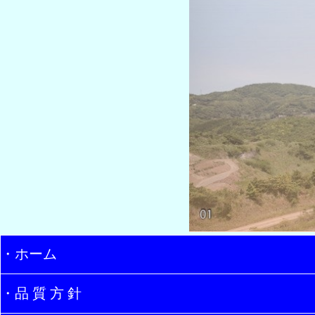
・ホーム
・品 質 方 針