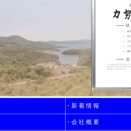
・新 着 情 報
・会 社 概 要